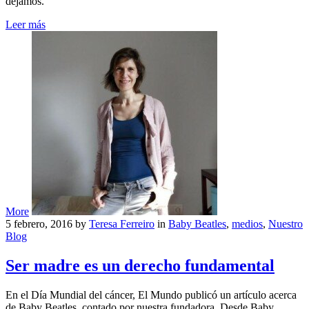
dejamos.
Leer más
More
5 febrero, 2016
by
Teresa Ferreiro
in
Baby Beatles
,
medios
,
Nuestro
Blog
Ser madre es un derecho fundamental
En el Día Mundial del cáncer, El Mundo publicó un artículo acerca
de Baby Beatles, contado por nuestra fundadora. Desde Baby